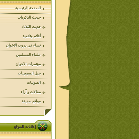
الصفحة الرئيسية
حديث الذكريات
حديث الثلاثاء
أفلام وثائقية
نساء فى دروب الاخوان
علماء المسلمين
مؤتمرات الاخوان
جيل السبعينات
الصوتيات
مقالات و آراء
مواقع صديقة
إعلانات للموقع