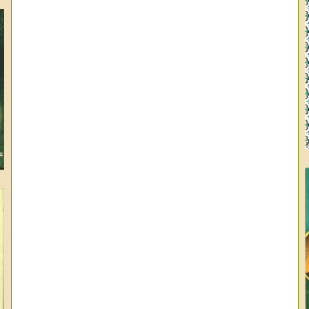
عب
عب