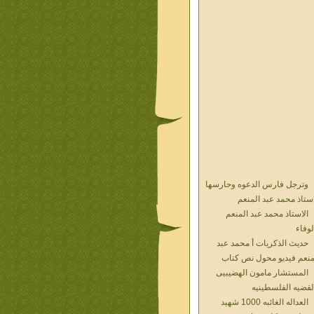
وترجل فارس الدعوه وحارسها
استاذ محمد عبد المنعم
الاستاذ محمد عبد المنعم
لوفاء
حديث الذكريات أ محمد عبد
منعم فيديو محول نص كتاب
المستشار مامون الهضيبيى
لقضيه الفلسطينيه
العداله الغائبه 1000 شهيد
سطين ده كان زمان
العداله الغائبه ( الدرع الواقى )