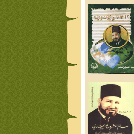
د العليم
قبسات رمضانية الشيخ عيسى
د العليم