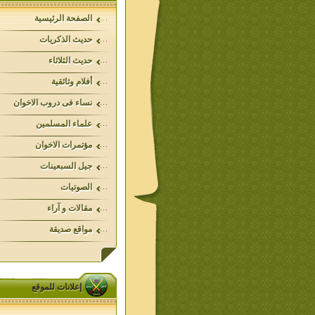
الصفحة الرئيسية
حديث الذكريات
حديث الثلاثاء
أفلام وثائقية
نساء فى دروب الاخوان
علماء المسلمين
مؤتمرات الاخوان
جيل السبعينات
الصوتيات
مقالات و آراء
مواقع صديقة
إعلانات للموقع