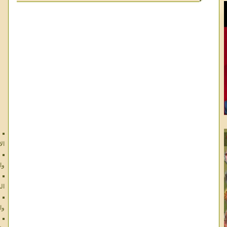
ال
وا
ال
وا
فل