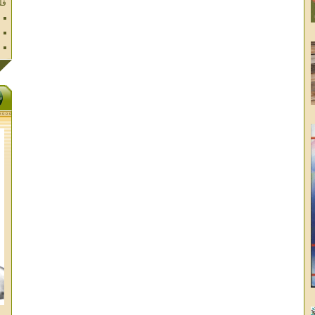
ال
تا
ال
ال
الا
غز
وا
ال