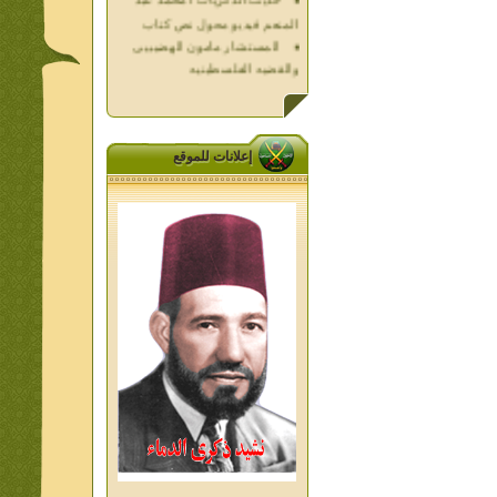
المستشار مامون الهضيبيى
والقضيه الفلسطينيه
العداله الغائبه 1000 شهيد
فلسطين ده كان زمان
العداله الغائبه ( الدرع الواقى )
الاقصى فى قلوبنا
خواطر الحج
إعلانات للموقع
الاخوان فى حرب فلسطين
حكايات من التراث الجزء الاول
من اعلام الاخوان المسلمين
المعاصرين الجزء الثانى
ديوان شعر الاخوان فى القلب
تاليف الشيخ على متولى
تفاصيل جنازة الشهيد احمد
النيسى وعمر شاهين 1952
جمعه امين ومواقف ساعدت
الامام البنا فى تكوين شخصي
الاستاذ جمعه امين وعبقرية
الامام البنا
الشمائل المحمديه دكتور يحيى
غزب