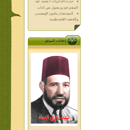
المستشار مامون الهضيبيى
والقضيه الفلسطينيه
العداله الغائبه 1000 شهيد
فلسطين ده كان زمان
العداله الغائبه ( الدرع الواقى )
الاقصى فى قلوبنا
إعلانات للموقع
خواطر الحج
الاخوان فى حرب فلسطين
حكايات من التراث الجزء الاول
من اعلام الاخوان المسلمين
المعاصرين الجزء الثانى
ديوان شعر الاخوان فى القلب
تاليف الشيخ على متولى
تفاصيل جنازة الشهيد احمد
النيسى وعمر شاهين 1952
جمعه امين ومواقف ساعدت
الامام البنا فى تكوين شخصي
الاستاذ جمعه امين وعبقرية
الامام البنا
الشمائل المحمديه دكتور يحيى
غزب