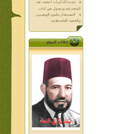
المنعم فيديو محول نص كتاب
المستشار مامون الهضيبيى
والقضيه الفلسطينيه
العداله الغائبه 1000 شهيد
فلسطين ده كان زمان
العداله الغائبه ( الدرع الواقى )
الاقصى فى قلوبنا
إعلانات للموقع
خواطر الحج
الاخوان فى حرب فلسطين
حكايات من التراث الجزء الاول
من اعلام الاخوان المسلمين
المعاصرين الجزء الثانى
ديوان شعر الاخوان فى القلب
تاليف الشيخ على متولى
تفاصيل جنازة الشهيد احمد
النيسى وعمر شاهين 1952
جمعه امين ومواقف ساعدت
الامام البنا فى تكوين شخصي
الاستاذ جمعه امين وعبقرية
الامام البنا
الشمائل المحمديه دكتور يحيى
غزب