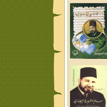
ليوم والغد
من تراث د احمد العسال
علمانية
كلمات رمضانية الشيخ عيسى
د العليم
قبسات رمضانية الشيخ عيسى
د العليم