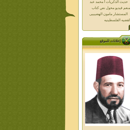
المستشار مامون الهضيبيى
لقضيه الفلسطينيه
العداله الغائبه 1000 شهيد
سطين ده كان زمان
العداله الغائبه ( الدرع الواقى )
الاقصى فى قلوبنا
خواطر الحج
إعلانات للموقع
الاخوان فى حرب فلسطين
حكايات من التراث الجزء الاول
من اعلام الاخوان المسلمين
معاصرين الجزء الثانى
ديوان شعر الاخوان فى القلب
ليف الشيخ على متولى
تفاصيل جنازة الشهيد احمد
نيسى وعمر شاهين 1952
جمعه امين ومواقف ساعدت
امام البنا فى تكوين شخصي
الاستاذ جمعه امين وعبقرية
مام البنا
الشمائل المحمديه دكتور يحيى
ب
من تراث د احمد العسال امس