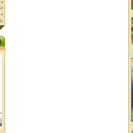
وا
فل
ال
تا
ال
ال
الا
غز