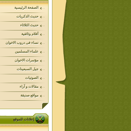
الصفحة الرئيسية
حديث الذكريات
حديث الثلاثاء
أفلام وثائقية
نساء فى دروب الاخوان
علماء المسلمين
مؤتمرات الاخوان
جيل السبعينات
الصوتيات
مقالات و آراء
مواقع صديقة
إعلانات للموقع