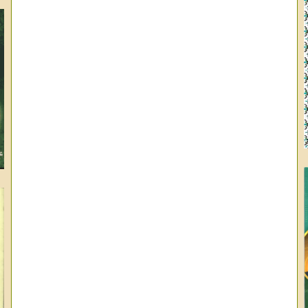
وا
ال
عب
عب