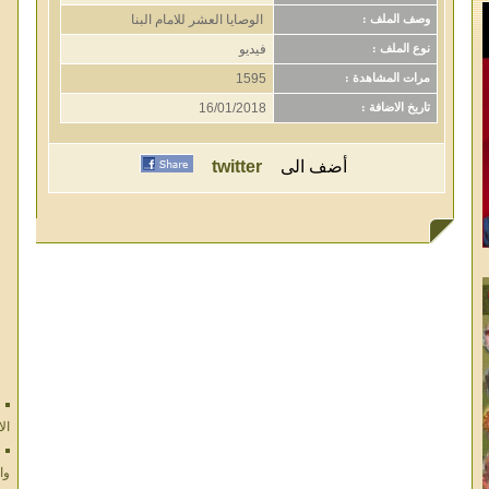
الوصايا العشر للامام البنا
وصف الملف :
فيديو
نوع الملف :
1595
مرات المشاهدة :
16/01/2018
تاريخ الاضافة :
أضف الى
twitter
ال
وا
ال