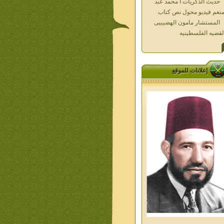
المستشار مامون الهضيبيى
لقضيه الفلسطينيه
العداله الغائبه 1000 شهيد
سطين ده كان زمان
العداله الغائبه ( الدرع الواقى )
الاقصى فى قلوبنا
خواطر الحج
إعلانات للموقع
الاخوان فى حرب فلسطين
حكايات من التراث الجزء الاول
من اعلام الاخوان المسلمين
معاصرين الجزء الثانى
ديوان شعر الاخوان فى القلب
ليف الشيخ على متولى
تفاصيل جنازة الشهيد احمد
نيسى وعمر شاهين 1952
جمعه امين ومواقف ساعدت
امام البنا فى تكوين شخصي
الاستاذ جمعه امين وعبقرية
مام البنا
الشمائل المحمديه دكتور يحيى
ب
من تراث د احمد العسال امس