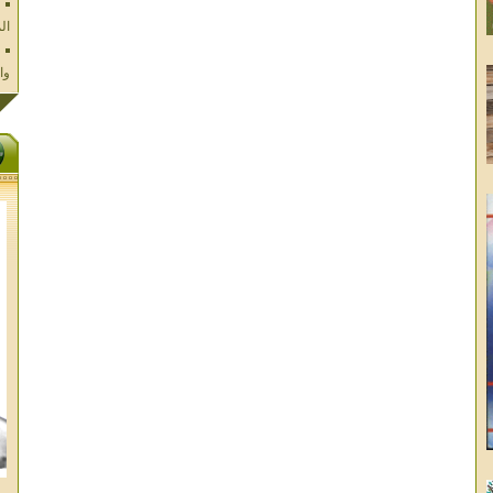
وا
فل
ال
تا
ال
ال
الا
غز