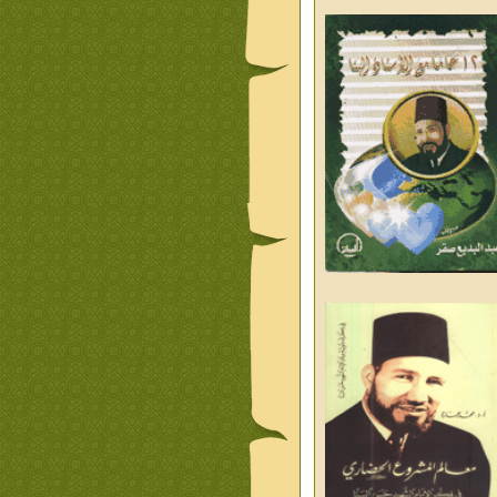
ليوم والغد
من تراث د احمد العسال
علمانية
كلمات رمضانية الشيخ عيسى
د العليم
قبسات رمضانية الشيخ عيسى
د العليم