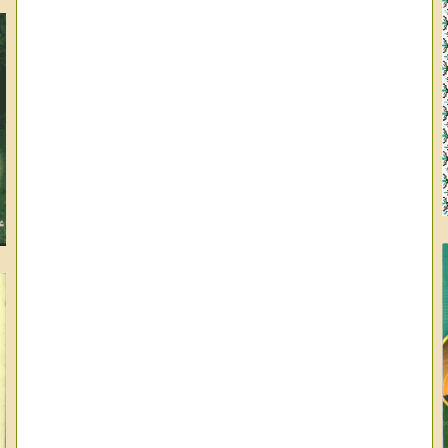
وا
ال
عب
عب