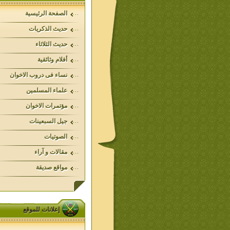
الصفحة الرئيسية
حديث الذكريات
حديث الثلاثاء
أفلام وثائقية
نساء فى دروب الاخوان
علماء المسلمين
مؤتمرات الاخوان
جيل السبعينات
الصوتيات
مقالات و آراء
مواقع صديقة
إعلانات للموقع