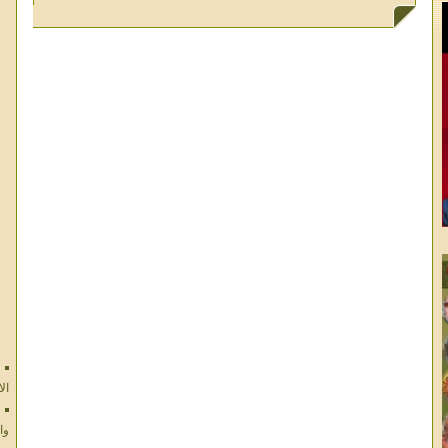
ال
وا
ال