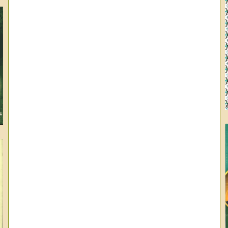
وا
ال
عب
عب