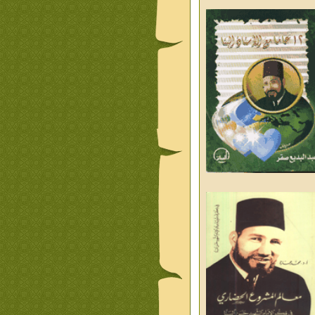
ليوم والغد
من تراث د احمد العسال
علمانية
كلمات رمضانية الشيخ عيسى
د العليم
قبسات رمضانية الشيخ عيسى
د العليم