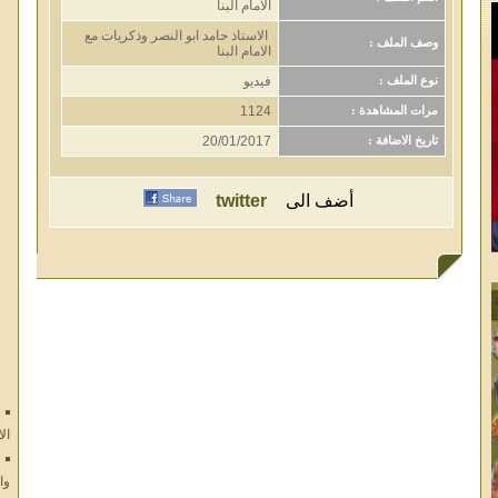
الامام البنا
الاستاذ حامد ابو النصر وذكريات مع
وصف الملف :
الامام البنا
فيديو
نوع الملف :
1124
مرات المشاهدة :
20/01/2017
تاريخ الاضافة :
أضف الى
twitter
ال
وا
ال