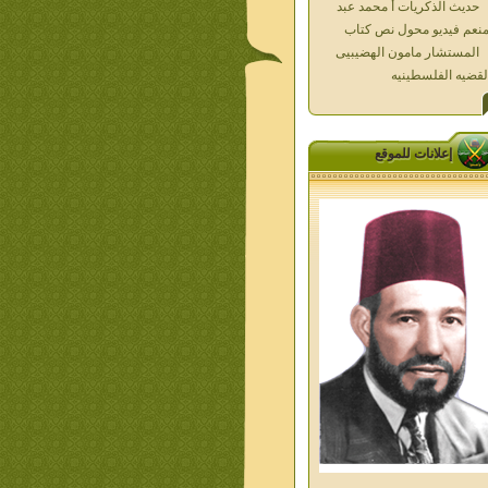
المستشار مامون الهضيبيى
لقضيه الفلسطينيه
العداله الغائبه 1000 شهيد
سطين ده كان زمان
العداله الغائبه ( الدرع الواقى )
الاقصى فى قلوبنا
خواطر الحج
إعلانات للموقع
الاخوان فى حرب فلسطين
حكايات من التراث الجزء الاول
من اعلام الاخوان المسلمين
معاصرين الجزء الثانى
ديوان شعر الاخوان فى القلب
ليف الشيخ على متولى
تفاصيل جنازة الشهيد احمد
نيسى وعمر شاهين 1952
جمعه امين ومواقف ساعدت
امام البنا فى تكوين شخصي
الاستاذ جمعه امين وعبقرية
مام البنا
الشمائل المحمديه دكتور يحيى
ب
من تراث د احمد العسال امس