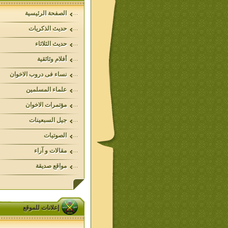
الصفحة الرئيسية
حديث الذكريات
حديث الثلاثاء
أفلام وثائقية
نساء فى دروب الاخوان
علماء المسلمين
مؤتمرات الاخوان
جيل السبعينات
الصوتيات
مقالات و آراء
مواقع صديقة
إعلانات للموقع