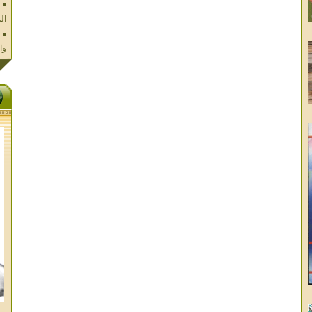
وا
فل
ال
تا
ال
ال
الا
غز