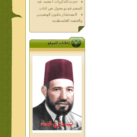
المستشار مامون الهضيبيى
والقضيه الفلسطينيه
العداله الغائبه 1000 شهيد
فلسطين ده كان زمان
العداله الغائبه ( الدرع الواقى )
الاقصى فى قلوبنا
إعلانات للموقع
خواطر الحج
الاخوان فى حرب فلسطين
حكايات من التراث الجزء الاول
من اعلام الاخوان المسلمين
المعاصرين الجزء الثانى
ديوان شعر الاخوان فى القلب
تاليف الشيخ على متولى
تفاصيل جنازة الشهيد احمد
النيسى وعمر شاهين 1952
جمعه امين ومواقف ساعدت
الامام البنا فى تكوين شخصي
الاستاذ جمعه امين وعبقرية
الامام البنا
الشمائل المحمديه دكتور يحيى
غزب