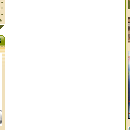
وا
فل
ال
تا
ال
ال
الا
غز