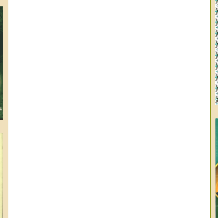
وا
ال
عب
عب