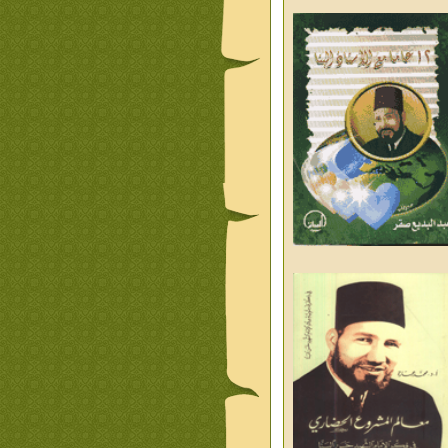
ليوم والغد
من تراث د احمد العسال
علمانية
كلمات رمضانية الشيخ عيسى
د العليم
قبسات رمضانية الشيخ عيسى
د العليم