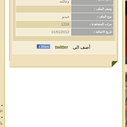
وعائلته
وصف الملف :
فيديو
نوع الملف :
1218
مرات المشاهدة :
01/01/2012
تاريخ الاضافة :
أضف الى
twitter
ال
وا
ال