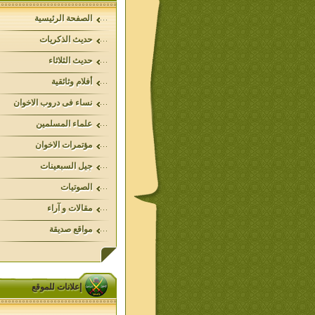
الصفحة الرئيسية
حديث الذكريات
حديث الثلاثاء
أفلام وثائقية
نساء فى دروب الاخوان
علماء المسلمين
مؤتمرات الاخوان
جيل السبعينات
الصوتيات
مقالات و آراء
مواقع صديقة
إعلانات للموقع