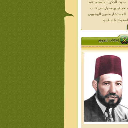
المستشار مامون الهضيبيى
لقضيه الفلسطينيه
العداله الغائبه 1000 شهيد
سطين ده كان زمان
العداله الغائبه ( الدرع الواقى )
الاقصى فى قلوبنا
خواطر الحج
إعلانات للموقع
الاخوان فى حرب فلسطين
حكايات من التراث الجزء الاول
من اعلام الاخوان المسلمين
معاصرين الجزء الثانى
ديوان شعر الاخوان فى القلب
ليف الشيخ على متولى
تفاصيل جنازة الشهيد احمد
نيسى وعمر شاهين 1952
جمعه امين ومواقف ساعدت
امام البنا فى تكوين شخصي
الاستاذ جمعه امين وعبقرية
مام البنا
الشمائل المحمديه دكتور يحيى
ب
من تراث د احمد العسال امس