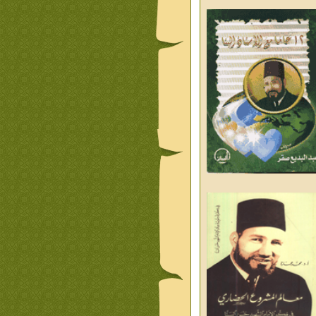
ليوم والغد
من تراث د احمد العسال
علمانية
كلمات رمضانية الشيخ عيسى
د العليم
قبسات رمضانية الشيخ عيسى
د العليم