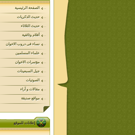
الصفحة الرئيسية
حديث الذكريات
حديث الثلاثاء
أفلام وثائقية
نساء فى دروب الاخوان
علماء المسلمين
مؤتمرات الاخوان
جيل السبعينات
الصوتيات
مقالات و آراء
مواقع صديقة
إعلانات للموقع