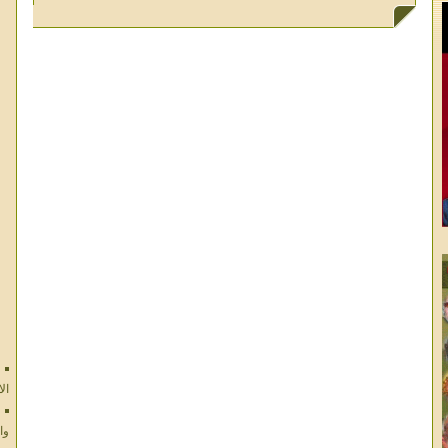
ال
وا
ال