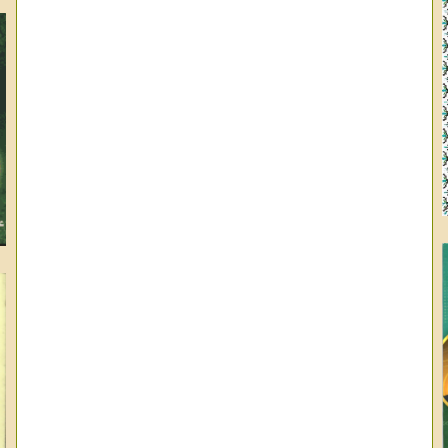
وا
ال
عب
عب