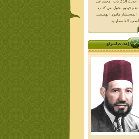
المستشار مامون الهضيبيى
لقضيه الفلسطينيه
العداله الغائبه 1000 شهيد
سطين ده كان زمان
العداله الغائبه ( الدرع الواقى )
الاقصى فى قلوبنا
خواطر الحج
إعلانات للموقع
الاخوان فى حرب فلسطين
حكايات من التراث الجزء الاول
من اعلام الاخوان المسلمين
معاصرين الجزء الثانى
ديوان شعر الاخوان فى القلب
ليف الشيخ على متولى
تفاصيل جنازة الشهيد احمد
نيسى وعمر شاهين 1952
جمعه امين ومواقف ساعدت
امام البنا فى تكوين شخصي
الاستاذ جمعه امين وعبقرية
مام البنا
الشمائل المحمديه دكتور يحيى
ب
من تراث د احمد العسال امس