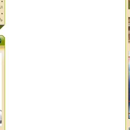
وا
فل
ال
تا
ال
ال
الا
غز