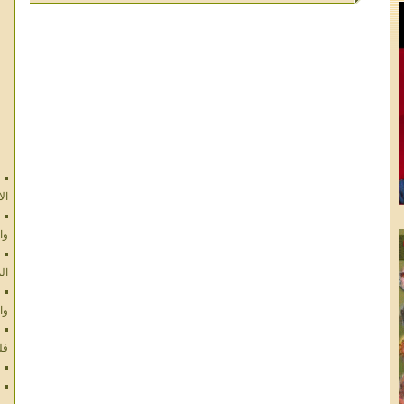
ال
وا
ال
وا
فل