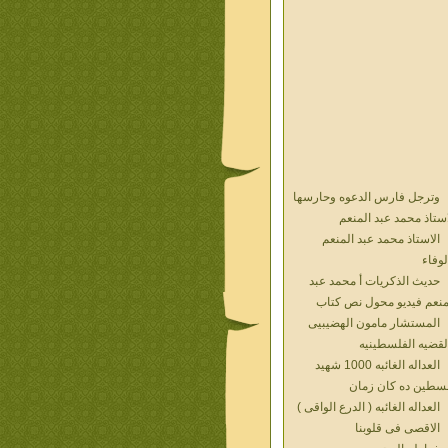
وترجل فارس الدعوه وحارسها
استاذ محمد عبد المنعم
الاستاذ محمد عبد المنعم
لوفاء
حديث الذكريات أ محمد عبد
منعم فيديو محول نص كتاب
المستشار مامون الهضيبيى
لقضيه الفلسطينيه
العداله الغائبه 1000 شهيد
سطين ده كان زمان
العداله الغائبه ( الدرع الواقى )
الاقصى فى قلوبنا
خواطر الحج
الاخوان فى حرب فلسطين
حكايات من التراث الجزء الاول