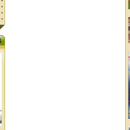
ال
تا
ال
ال
الا
غز
وا
ال
عب
عب