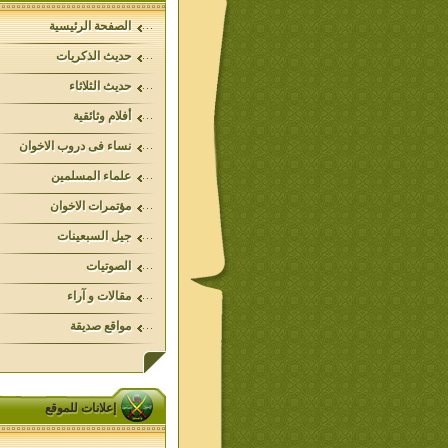
الصفحة الرئيسية
حديث الذكريات
حديث الثلاثاء
أفلام وثائقية
نساء فى دروب الاخوان
علماء المسلمين
مؤتمرات الاخوان
جيل السبعينات
الصوتيات
مقالات و آراء
مواقع صديقة
إعلانات للموقع