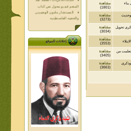
ء
مشاهدة
المستشار مامون الهضيبيى
(1801)
والقضيه الفلسطينيه
 - 12 - 1991وحديث
مشاهدة
العداله الغائبه 1000 شهيد
(3273)
فلسطين ده كان زمان
ذكرى تحويل
مشاهدة
العداله الغائبه ( الدرع الواقى )
(3034)
الاقصى فى قلوبنا
مشاهدة
خواطر الحج
اء
إعلانات للموقع
(3553)
الاخوان فى حرب فلسطين
مت من
مشاهدة
حكايات من التراث الجزء الاول
(3405)
من اعلام الاخوان المسلمين
كرى
مشاهدة
المعاصرين الجزء الثانى
(3663)
ديوان شعر الاخوان فى القلب
تاليف الشيخ على متولى
تفاصيل جنازة الشهيد احمد
النيسى وعمر شاهين 1952
جمعه امين ومواقف ساعدت
الامام البنا فى تكوين شخصي
الاستاذ جمعه امين وعبقرية
الامام البنا
الشمائل المحمديه دكتور يحيى
غزب