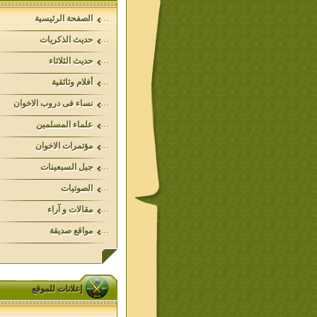
الصفحة الرئيسية
حديث الذكريات
حديث الثلاثاء
أفلام وثائقية
نساء فى دروب الاخوان
علماء المسلمين
مؤتمرات الاخوان
جيل السبعينات
الصوتيات
مقالات و آراء
مواقع صديقة
إعلانات للموقع