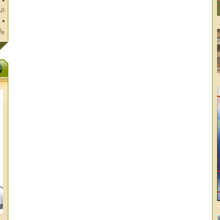
وا
فل
ال
تا
ال
ال
الا
غز