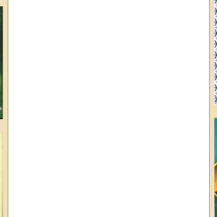
وا
ال
عب
عب