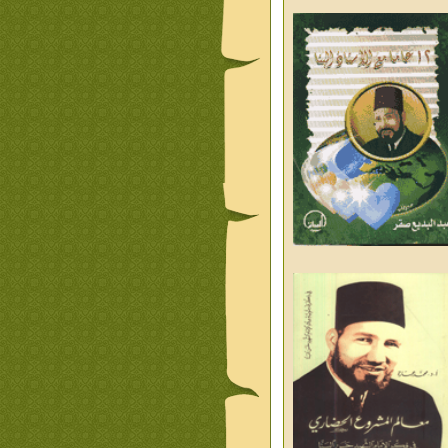
ليوم والغد
من تراث د احمد العسال
علمانية
كلمات رمضانية الشيخ عيسى
د العليم
قبسات رمضانية الشيخ عيسى
د العليم