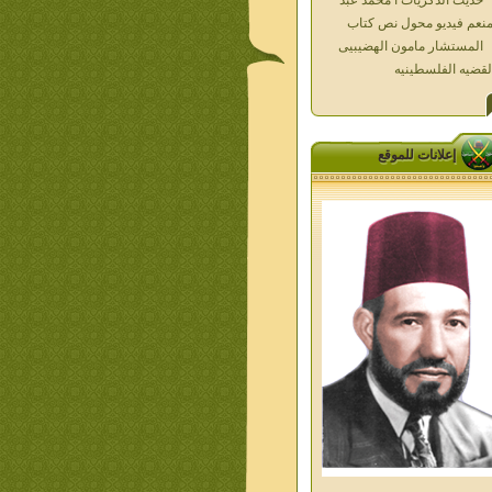
لقضيه الفلسطينيه
العداله الغائبه 1000 شهيد
سطين ده كان زمان
العداله الغائبه ( الدرع الواقى )
الاقصى فى قلوبنا
خواطر الحج
إعلانات للموقع
الاخوان فى حرب فلسطين
حكايات من التراث الجزء الاول
من اعلام الاخوان المسلمين
معاصرين الجزء الثانى
ديوان شعر الاخوان فى القلب
ليف الشيخ على متولى
تفاصيل جنازة الشهيد احمد
نيسى وعمر شاهين 1952
جمعه امين ومواقف ساعدت
امام البنا فى تكوين شخصي
الاستاذ جمعه امين وعبقرية
مام البنا
الشمائل المحمديه دكتور يحيى
ب
من تراث د احمد العسال امس