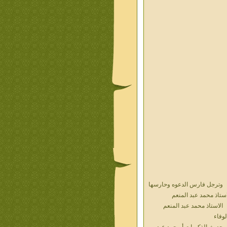
وترجل فارس الدعوه وحارسها
استاذ محمد عبد المنعم
الاستاذ محمد عبد المنعم
لوفاء
حديث الذكريات أ محمد عبد
منعم فيديو محول نص كتاب
المستشار مامون الهضيبيى