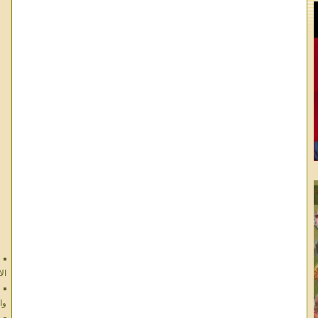
ال
وا
ال