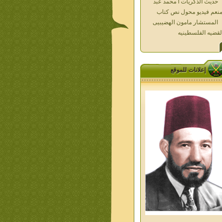
المستشار مامون الهضيبيى
لقضيه الفلسطينيه
العداله الغائبه 1000 شهيد
سطين ده كان زمان
العداله الغائبه ( الدرع الواقى )
الاقصى فى قلوبنا
خواطر الحج
إعلانات للموقع
الاخوان فى حرب فلسطين
حكايات من التراث الجزء الاول
من اعلام الاخوان المسلمين
معاصرين الجزء الثانى
ديوان شعر الاخوان فى القلب
ليف الشيخ على متولى
تفاصيل جنازة الشهيد احمد
نيسى وعمر شاهين 1952
جمعه امين ومواقف ساعدت
امام البنا فى تكوين شخصي
الاستاذ جمعه امين وعبقرية
مام البنا
الشمائل المحمديه دكتور يحيى
ب
من تراث د احمد العسال امس