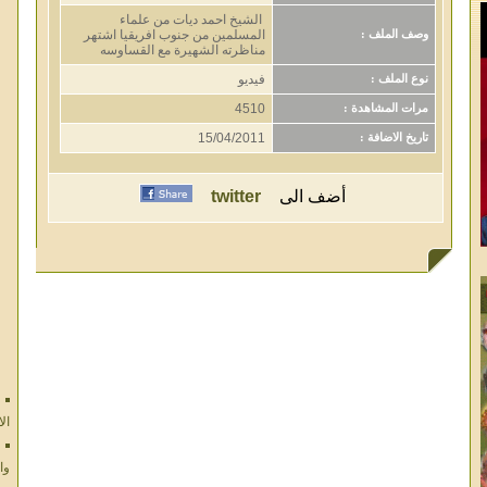
الشيخ احمد ديات من علماء
المسلمين من جنوب افريقيا اشتهر
وصف الملف :
مناظرته الشهيرة مع القساوسه
فيديو
نوع الملف :
4510
مرات المشاهدة :
15/04/2011
تاريخ الاضافة :
أضف الى
twitter
ال
وا
ال