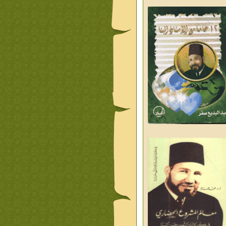
ليوم والغد
من تراث د احمد العسال
علمانية
كلمات رمضانية الشيخ عيسى
د العليم
قبسات رمضانية الشيخ عيسى
د العليم