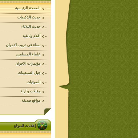
الصفحة الرئيسية
حديث الذكريات
حديث الثلاثاء
أفلام وثائقية
نساء فى دروب الاخوان
علماء المسلمين
مؤتمرات الاخوان
جيل السبعينات
الصوتيات
مقالات و آراء
مواقع صديقة
إعلانات للموقع