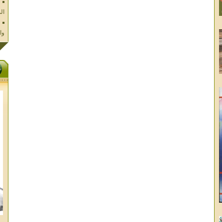
وا
فل
ال
تا
ال
ال
الا
غز