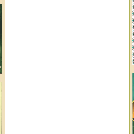
وا
ال
عب
عب