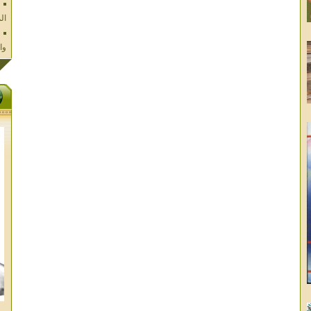
وا
فل
ال
تا
ال
ال
الا
غز