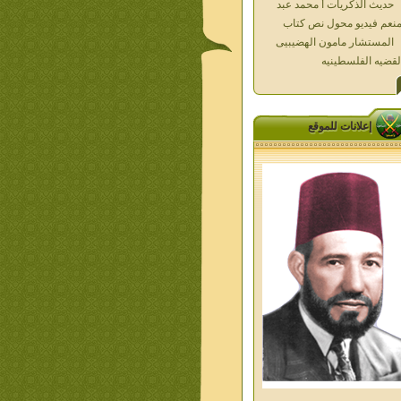
المستشار مامون الهضيبيى
لقضيه الفلسطينيه
العداله الغائبه 1000 شهيد
سطين ده كان زمان
العداله الغائبه ( الدرع الواقى )
الاقصى فى قلوبنا
خواطر الحج
إعلانات للموقع
الاخوان فى حرب فلسطين
حكايات من التراث الجزء الاول
من اعلام الاخوان المسلمين
معاصرين الجزء الثانى
ديوان شعر الاخوان فى القلب
ليف الشيخ على متولى
تفاصيل جنازة الشهيد احمد
نيسى وعمر شاهين 1952
جمعه امين ومواقف ساعدت
امام البنا فى تكوين شخصي
الاستاذ جمعه امين وعبقرية
مام البنا
الشمائل المحمديه دكتور يحيى
ب