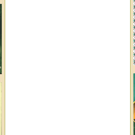
وا
ال
عب
عب