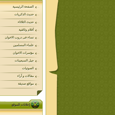
الصفحة الرئيسية
حديث الذكريات
حديث الثلاثاء
أفلام وثائقية
نساء فى دروب الاخوان
علماء المسلمين
مؤتمرات الاخوان
جيل السبعينات
الصوتيات
مقالات و آراء
مواقع صديقة
إعلانات للموقع