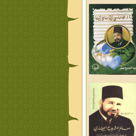
ليوم والغد
من تراث د احمد العسال
علمانية
كلمات رمضانية الشيخ عيسى
د العليم
قبسات رمضانية الشيخ عيسى
د العليم