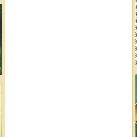
وا
ال
عب
عب