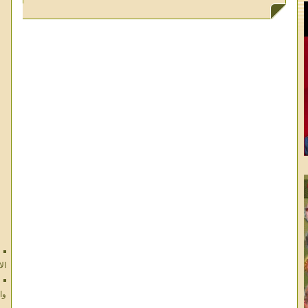
ال
وا
ال