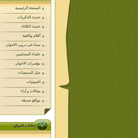
الصفحة الرئيسية
حديث الذكريات
حديث الثلاثاء
أفلام وثائقية
نساء فى دروب الاخوان
علماء المسلمين
مؤتمرات الاخوان
جيل السبعينات
الصوتيات
مقالات و آراء
مواقع صديقة
إعلانات للموقع