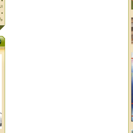
وا
فل
ال
تا
ال
ال
الا
غز