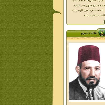
لقضيه الفلسطينيه
العداله الغائبه 1000 شهيد
سطين ده كان زمان
العداله الغائبه ( الدرع الواقى )
الاقصى فى قلوبنا
خواطر الحج
إعلانات للموقع
الاخوان فى حرب فلسطين
حكايات من التراث الجزء الاول
من اعلام الاخوان المسلمين
معاصرين الجزء الثانى
ديوان شعر الاخوان فى القلب
ليف الشيخ على متولى
تفاصيل جنازة الشهيد احمد
نيسى وعمر شاهين 1952
جمعه امين ومواقف ساعدت
امام البنا فى تكوين شخصي
الاستاذ جمعه امين وعبقرية
مام البنا
الشمائل المحمديه دكتور يحيى
ب
من تراث د احمد العسال امس