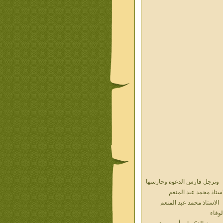
وترجل فارس الدعوه وحارسها
استاذ محمد عبد المنعم
الاستاذ محمد عبد المنعم
لوفاء
حديث الذكريات أ محمد عبد
منعم فيديو محول نص كتاب
المستشار مامون الهضيبيى