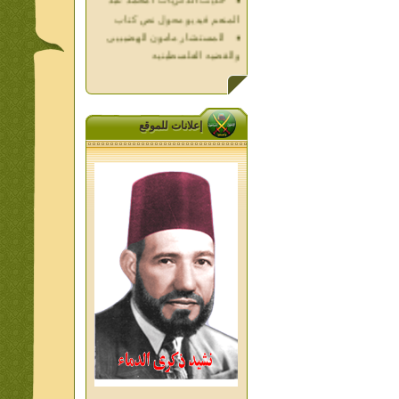
المستشار مامون الهضيبيى
والقضيه الفلسطينيه
العداله الغائبه 1000 شهيد
فلسطين ده كان زمان
العداله الغائبه ( الدرع الواقى )
الاقصى فى قلوبنا
خواطر الحج
إعلانات للموقع
الاخوان فى حرب فلسطين
حكايات من التراث الجزء الاول
من اعلام الاخوان المسلمين
المعاصرين الجزء الثانى
ديوان شعر الاخوان فى القلب
تاليف الشيخ على متولى
تفاصيل جنازة الشهيد احمد
النيسى وعمر شاهين 1952
جمعه امين ومواقف ساعدت
الامام البنا فى تكوين شخصي
الاستاذ جمعه امين وعبقرية
الامام البنا
الشمائل المحمديه دكتور يحيى
غزب