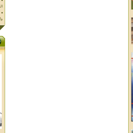
وا
فل
ال
تا
ال
ال
الا
غز