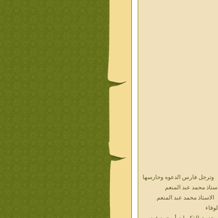
وترجل فارس الدعوه وحارسها
استاذ محمد عبد المنعم
الاستاذ محمد عبد المنعم
لوفاء
حديث الذكريات أ محمد عبد
منعم فيديو محول نص كتاب
المستشار مامون الهضيبيى