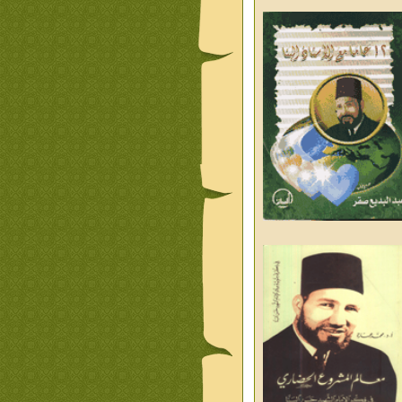
ليوم والغد
من تراث د احمد العسال
علمانية
كلمات رمضانية الشيخ عيسى
د العليم
قبسات رمضانية الشيخ عيسى
د العليم