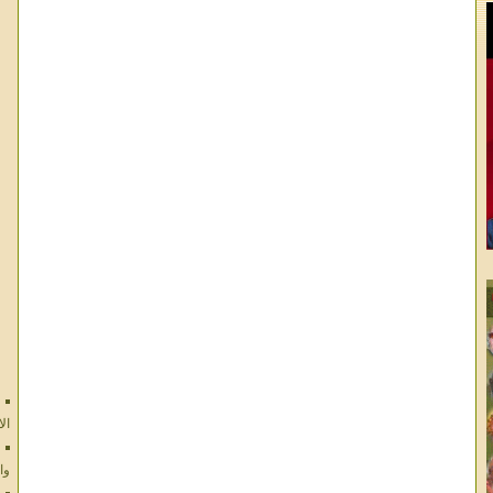
ال
وا
ال