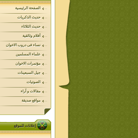
الصفحة الرئيسية
حديث الذكريات
حديث الثلاثاء
أفلام وثائقية
نساء فى دروب الاخوان
علماء المسلمين
مؤتمرات الاخوان
جيل السبعينات
الصوتيات
مقالات و آراء
مواقع صديقة
إعلانات للموقع