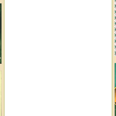
وا
ال
عب
عب